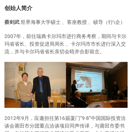
创始人简介
蔡剑武
世界海事大学硕士 、客座教授 、硕导（行\企）
2007年，前往瑞典卡尔玛市进行商务考察，期间与卡尔
玛省省长、投资促进局局长 、卡尔玛市市长进行深入交
流，并与卡尔玛省省长亲切会晤并合影留念。
2012年9月，应邀担任第16届厦门“9·8”中国国际投资洽
谈会莆田市分团重点洽谈项目同声传译，与莆田市委书