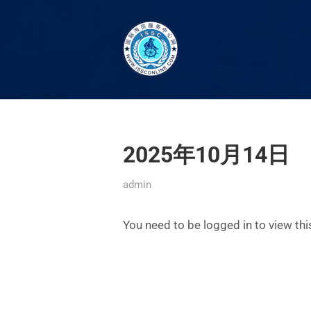
2025年10月14日
admin
You need to be logged in to view th