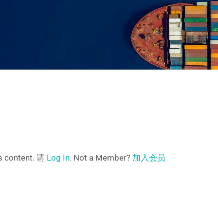
is content. 请
Log In
. Not a Member?
加入会员