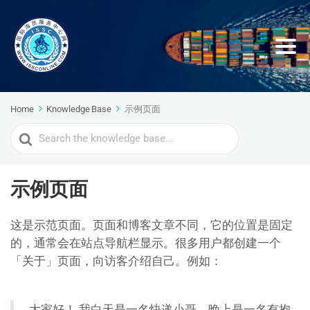
Home
Knowledge Base
示例页面
Search
For
示例页面
这是示范页面。页面和博客文章不同，它的位置是固定
的，通常会在站点导航栏显示。很多用户都创建一个
「关于」页面，向访客介绍自己。例如：
大家好！ 我白天是一名快递小哥，晚上是一名有抱